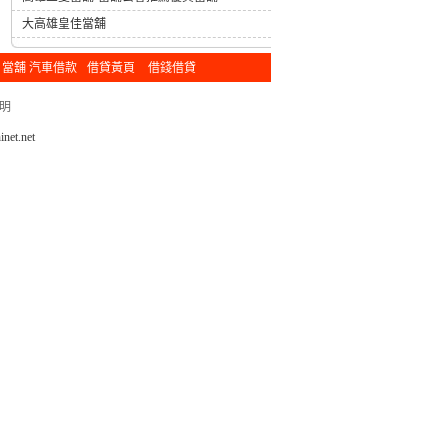
大高雄皇佳當舖
當舖 汽車借款
借貸黃頁
借錢借貸
明
net.net