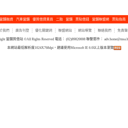
當舖融資
汽車當舖
優質借貸黃頁
二胎
當舖
票貼借錢
當舖聯盟網
票貼指南
於我們
廣告刊登
優化關鍵詞
聯盟網站
網站導覽
聯絡我們
免責聲
ight
當舖質借站
©All Rights Reserved 電話： (02)89820008 聯繫郵件：
adv.home@msa.hi
本網站最低解析度1024X768dpi，建議使用Microsoft IE 6.0以上版本瀏覽