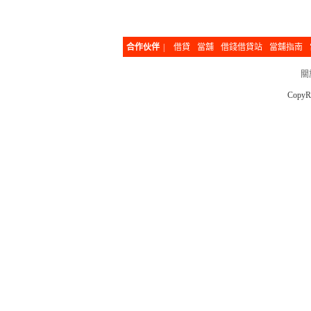
合作伙伴
|
借貸
當舖
借錢借貸站
當舖指南
關
CopyR