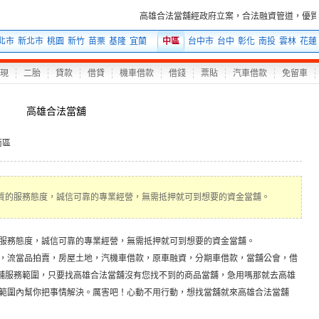
高雄合法當舖經政府立案，合法融資管道，優質
北市
新北市
桃園
新竹
苗栗
基隆
宜蘭
中區
台中市
台中
彰化
南投
雲林
花蓮
現
二胎
貸款
借貸
機車借款
借錢
票貼
汽車借款
免留車
高雄合法當舖
南區
質的服務態度，誠信可靠的專業經營，無需抵押就可到想要的資金當舖。
服務態度，誠信可靠的專業經營，無需抵押就可到想要的資金當舖。
，流當品拍賣，房屋土地，汽機車借款，原車融資，分期車借款，當舖公會，借
當舖服務範圍，只要找高雄合法當舖沒有您找不到的商品當舖，急用嗎那就去高雄
範圍內幫你把事情解決。厲害吧！心動不用行動，想找當舖就來高雄合法當舖