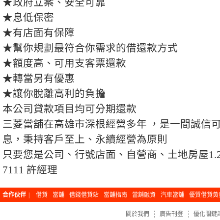
★政府立案、安全可靠
★息低保密
★有店面有保障
★幫你規劃最符合你需求的借還款方式
★額度高、可用支客票還款
★轉當另有優惠
★讓你脫離高利的負擔
本公司貸款項目均可分期還款
三菱
當舖
在高雄市深根經營多年 ，是一間誠信
息，秉持客戶至上、永續經營為原則
只要您是公司、行號店面、自營商、土地房屋1.2胎
7111 許經理
合作伙伴
|
借貸
當舖
借錢借貸站
當舖指南
當舖融資
汽車當舖
優質借貸黃
關於我們
廣告刊登
優化關鍵