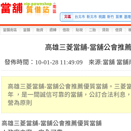
北區
台北市
新北市
桃園
新竹
苗栗
基隆
當舖南區
當舖
融資
週轉
借款
貼現
二胎
貸款
借貸
高雄三菱當舖-當舖公會推
發佈時間：10-01-28 11:49:09
來源:
當舖
當舖
高雄三菱當舖-當舖公會推薦優質當舖。三菱
年 ，是一間誠信可靠的當舖，公訂合法利息
營為原則
高雄三菱當舖
-
當舖
公會推薦優質
當舖