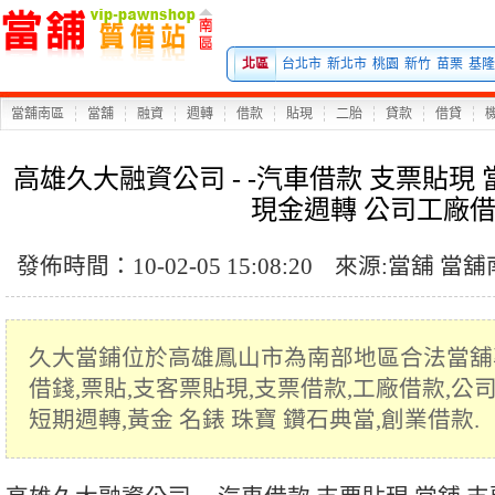
北區
台北市
新北市
桃園
新竹
苗栗
基隆
當舖南區
當舖
融資
週轉
借款
貼現
二胎
貸款
借貸
高雄久大融資公司 - -汽車借款 支票貼現
現金週轉 公司工廠
發佈時間：10-02-05 15:08:20
來源:
當舖
當舖
久大當鋪位於高雄鳳山市為南部地區合法當舖專
借錢,票貼,支客票貼現,支票借款,工廠借款,公
短期週轉,黃金 名錶 珠寶 鑽石典當,創業借款.