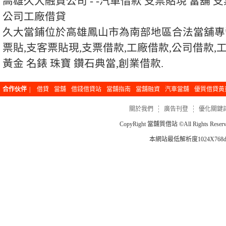
高雄久大融資公司 - -汽車借款 支票貼現 當舖 
公司工廠借貸
久大當鋪位於高雄鳳山市為南部地區合法當舖專營
票貼,支客票貼現,支票借款,工廠借款,公司借款,
黃金 名錶 珠寶 鑽石典當,創業借款.
合作伙伴
|
借貸
當舖
借錢借貸站
當舖指南
當舖融資
汽車當舖
優質借貸黃
關於我們
廣告刊登
優化關鍵
CopyRight
當舖質借站
©All Rights Re
本網站最低解析度1024X768dp